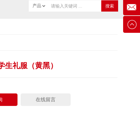
8834-
在线客
818
服
企业邮
箱
学生礼服（黄黑）
询
在线留言